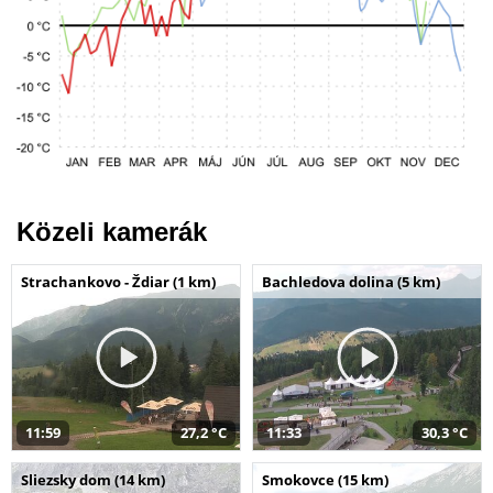
Közeli kamerák
Strachankovo - Ždiar (1 km)
Bachledova dolina (5 km)
11:59
27,2 °C
11:33
30,3 °C
Sliezsky dom (14 km)
Smokovce (15 km)