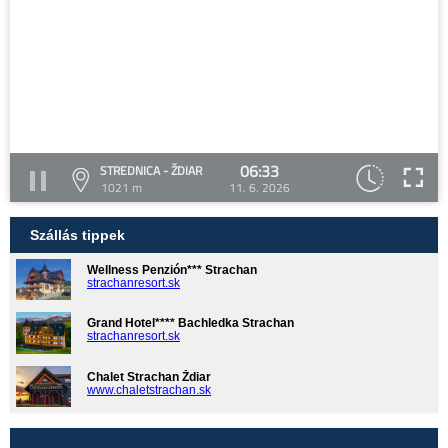
06:33
STREDNICA - ŽDIAR
1021 m
11. 6. 2026
Szállás tippek
Wellness Penzión*** Strachan
strachanresort.sk
Grand Hotel**** Bachledka Strachan
strachanresort.sk
Chalet Strachan Ždiar
www.chaletstrachan.sk