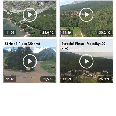
11:26
25,0 °C
11:59
30,2 °C
Štrbské Pleso (20 km)
Štrbské Pleso - Mostíky (20
km)
11:48
29,5 °C
11:59
26,9 °C