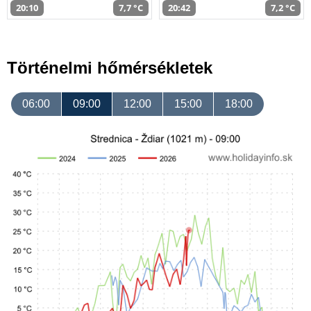
20:10
7,7 °C
20:42
7,2 °C
Történelmi hőmérsékletek
06:00
09:00
12:00
15:00
18:00