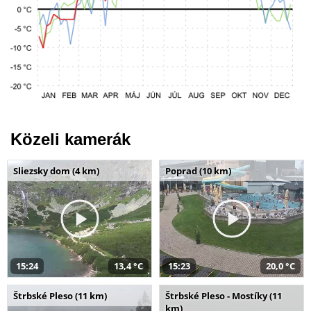
Közeli kamerák
Sliezsky dom (4 km)
Poprad (10 km)
15:24
13,4 °C
15:23
20,0 °C
Štrbské Pleso (11 km)
Štrbské Pleso - Mostíky (11
km)