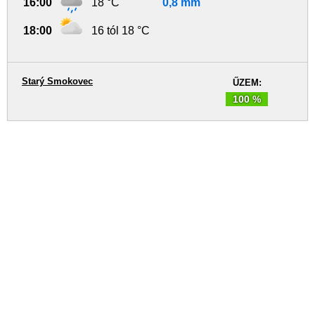
16:00
18 °C
0,8 mm
18:00
16 tól 18 °C
Starý Smokovec
ŰZEM:
100 %