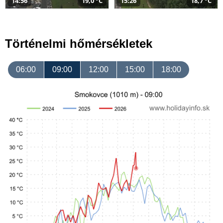
14:56
19,0 °C
15:26
18,7 °C
Történelmi hőmérsékletek
06:00
09:00
12:00
15:00
18:00