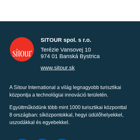
SITOUR spol. s r.o.
Terézie Vansovej 10
974 01 Banská Bystrica
www.sitour.sk
A Sitour International a világ legnagyobb turisztikai
központja a technológiai innováció területén.
Együttműködünk több mint 1000 turisztikai központtal
8 országban: síközpontokkal, hegyi üdülőhelyekkel,
uszodákkal és egyebekkel.