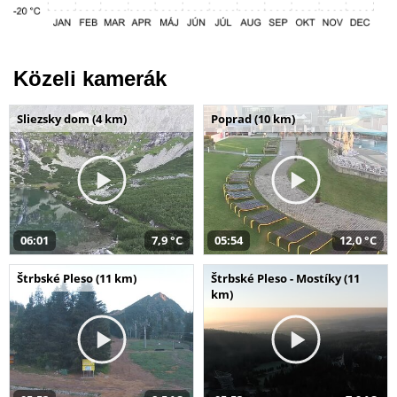
Közeli kamerák
Sliezsky dom (4 km)
Poprad (10 km)
06:01
7,9 °C
05:54
12,0 °C
Štrbské Pleso (11 km)
Štrbské Pleso - Mostíky (11
km)