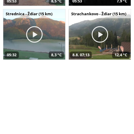
05:53
8,5 °C
05:53
7,9 °C
Strednica - Ždiar (15 km)
Strachankovo - Ždiar (15 km)
05:32
8,3 °C
8.8. 07:13
12,4 °C