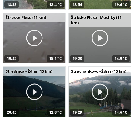
18:33
12,4 °C
18:54
19,6 °C
Štrbské Pleso (11 km)
Štrbské Pleso - Mostíky (11
km)
19:42
15,1 °C
19:28
14,9 °C
Strednica - Ždiar (15 km)
Strachankovo - Ždiar (15 km)
20:43
12,8 °C
19:29
14,6 °C