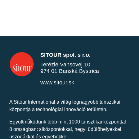
SITOUR spol. s r.o.
Terézie Vansovej 10
974 01 Banská Bystrica
www.sitour.sk
A Sitour International a világ legnagyobb turisztikai
központja a technológiai innováció területén.
Együttműködünk több mint 1000 turisztikai központtal
8 országban: síközpontokkal, hegyi üdülőhelyekkel,
uszodákkal és egyebekkel.