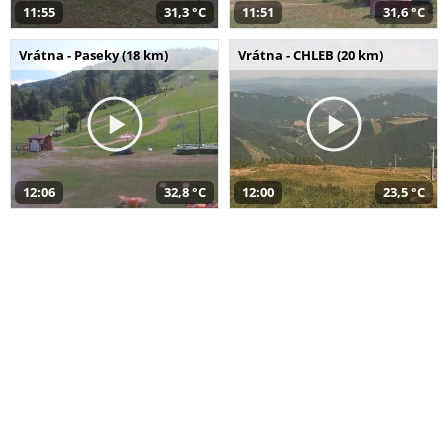
11:55
31,3 °C
11:51
31,6 °C
Vrátna - Paseky (18 km)
Vrátna - CHLEB (20 km)
12:06
32,8 °C
12:00
23,5 °C