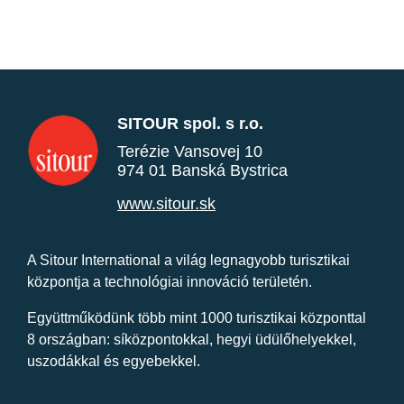
SITOUR spol. s r.o.
Terézie Vansovej 10
974 01 Banská Bystrica
www.sitour.sk
A Sitour International a világ legnagyobb turisztikai
központja a technológiai innováció területén.
Együttműködünk több mint 1000 turisztikai központtal
8 országban: síközpontokkal, hegyi üdülőhelyekkel,
uszodákkal és egyebekkel.