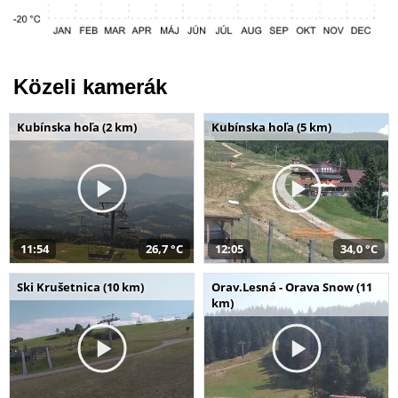
Közeli kamerák
Kubínska hoľa (2 km)
Kubínska hoľa (5 km)
11:54
26,7 °C
12:05
34,0 °C
Ski Krušetnica (10 km)
Orav.Lesná - Orava Snow (11
km)