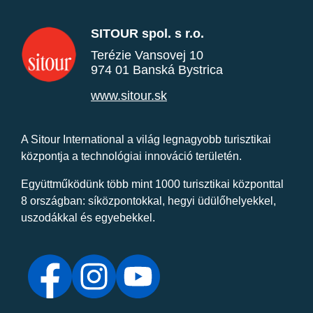
SITOUR spol. s r.o.
Terézie Vansovej 10
974 01 Banská Bystrica
www.sitour.sk
A Sitour International a világ legnagyobb turisztikai
központja a technológiai innováció területén.
Együttműködünk több mint 1000 turisztikai központtal
8 országban: síközpontokkal, hegyi üdülőhelyekkel,
uszodákkal és egyebekkel.