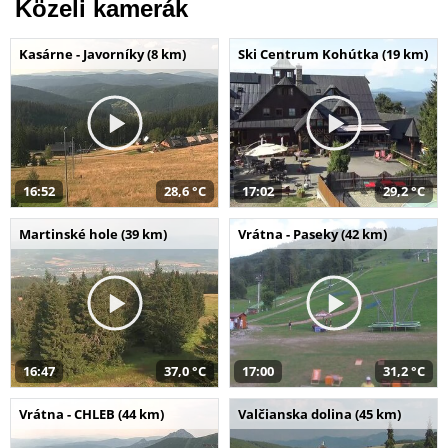
Közeli kamerák
Kasárne - Javorníky (8 km)
Ski Centrum Kohútka (19 km)
16:52
28,6 °C
17:02
29,2 °C
Martinské hole (39 km)
Vrátna - Paseky (42 km)
16:47
37,0 °C
17:00
31,2 °C
Vrátna - CHLEB (44 km)
Valčianska dolina (45 km)