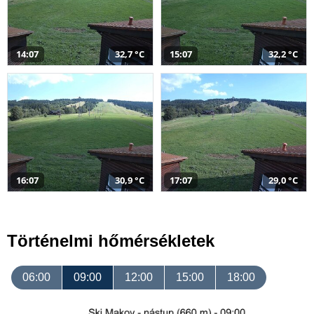
14:07
32,7 °C
15:07
32,2 °C
16:07
30,9 °C
17:07
29,0 °C
Történelmi hőmérsékletek
06:00
09:00
12:00
15:00
18:00