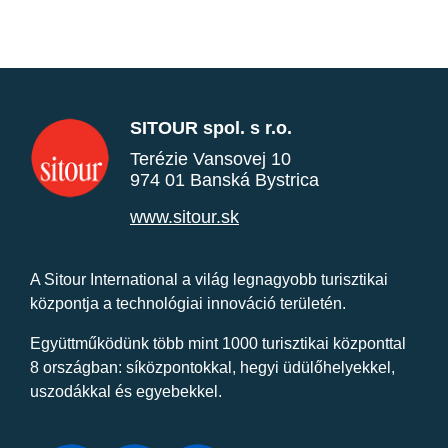
SITOUR spol. s r.o.
Terézie Vansovej 10
974 01 Banská Bystrica
www.sitour.sk
A Sitour International a világ legnagyobb turisztikai
központja a technológiai innováció területén.
Együttműködünk több mint 1000 turisztikai központtal
8 országban: síközpontokkal, hegyi üdülőhelyekkel,
uszodákkal és egyebekkel.