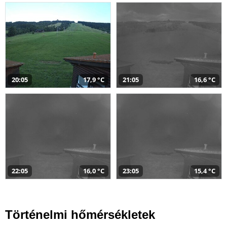
20:05
17,9 °C
21:05
16,6 °C
22:05
16,0 °C
23:05
15,4 °C
Történelmi hőmérsékletek