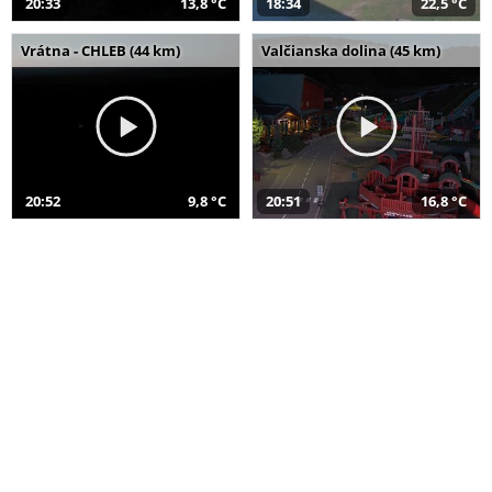
20:33
13,8 °C
18:34
22,5 °C
Vrátna - CHLEB (44 km)
Valčianska dolina (45 km)
20:52
9,8 °C
20:51
16,8 °C