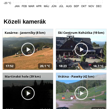
Közeli kamerák
Kasárne - Javorníky (8 km)
Ski Centrum Kohútka (19 km)
17:52
20,1 °C
18:23
18,7 °C
Martinské hole (39 km)
Vrátna - Paseky (42 km)