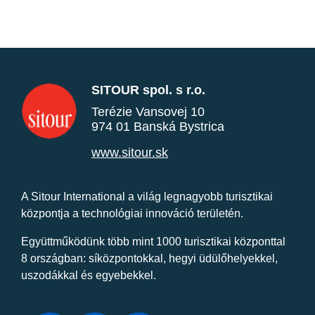
SITOUR spol. s r.o.
Terézie Vansovej 10
974 01 Banská Bystrica
www.sitour.sk
A Sitour International a világ legnagyobb turisztikai
központja a technológiai innováció területén.
Együttműködünk több mint 1000 turisztikai központtal
8 országban: síközpontokkal, hegyi üdülőhelyekkel,
uszodákkal és egyebekkel.