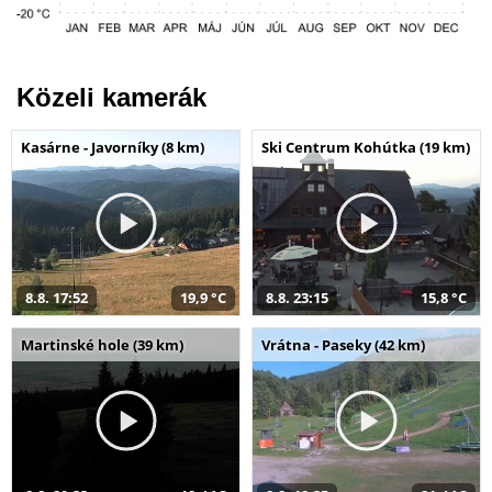
Közeli kamerák
Kasárne - Javorníky (8 km)
Ski Centrum Kohútka (19 km)
8.8. 17:52
19,9 °C
8.8. 23:15
15,8 °C
Martinské hole (39 km)
Vrátna - Paseky (42 km)