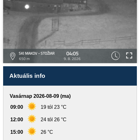
04:05
SKI MAKOV - STOŽIAR
650 m
9. 8. 2026
Aktuális info
Vasárnap 2026-08-09 (ma)
09:00
19 tól 23 °C
12:00
24 tól 26 °C
15:00
26 °C