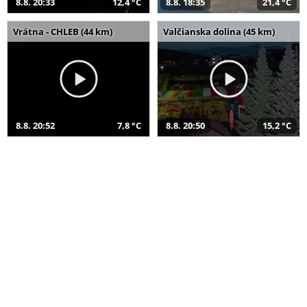
8.8. 20:33
12,4 °C
8.8. 18:35
21,4 °C
Vrátna - CHLEB (44 km)
Valčianska dolina (45 km)
8.8. 20:52
7,8 °C
8.8. 20:50
15,2 °C