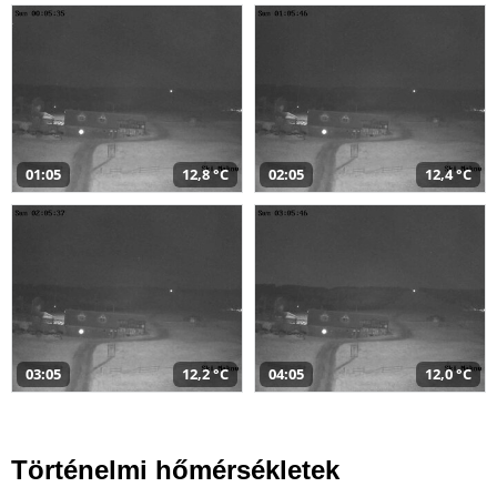
01:05
12,8 °C
02:05
12,4 °C
03:05
12,2 °C
04:05
12,0 °C
Történelmi hőmérsékletek