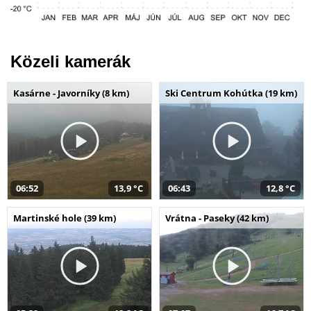
Közeli kamerák
Kasárne - Javorníky (8 km)
Ski Centrum Kohútka (19 km)
06:52
13,9 °C
06:43
12,8 °C
Martinské hole (39 km)
Vrátna - Paseky (42 km)