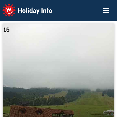
Holiday Info