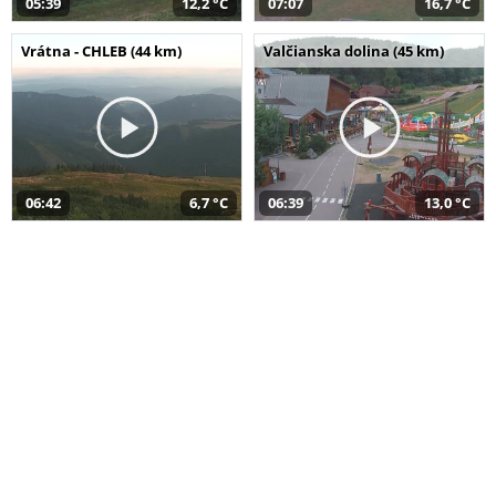
05:39
12,2 °C
07:07
16,7 °C
Vrátna - CHLEB (44 km)
Valčianska dolina (45 km)
06:42
6,7 °C
06:39
13,0 °C