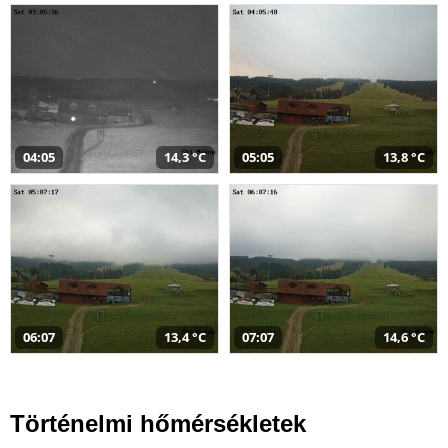
04:05
14,3 °C
05:05
13,8 °C
06:07
13,4 °C
07:07
14,6 °C
Történelmi hőmérsékletek