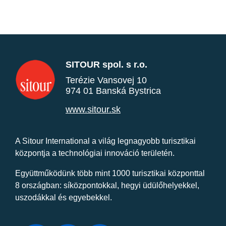
SITOUR spol. s r.o.
Terézie Vansovej 10
974 01 Banská Bystrica
www.sitour.sk
A Sitour International a világ legnagyobb turisztikai
központja a technológiai innováció területén.
Együttműködünk több mint 1000 turisztikai központtal
8 országban: síközpontokkal, hegyi üdülőhelyekkel,
uszodákkal és egyebekkel.