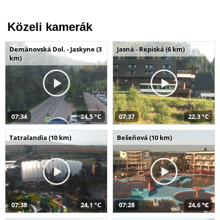
Közeli kamerák
Demänovská Dol. - Jaskyne (3
Jasná - Repiská (6 km)
km)
07:34
24,5 °C
07:37
22,3 °C
Tatralandia (10 km)
Bešeňová (10 km)
07:38
24,1 °C
07:28
24,6 °C