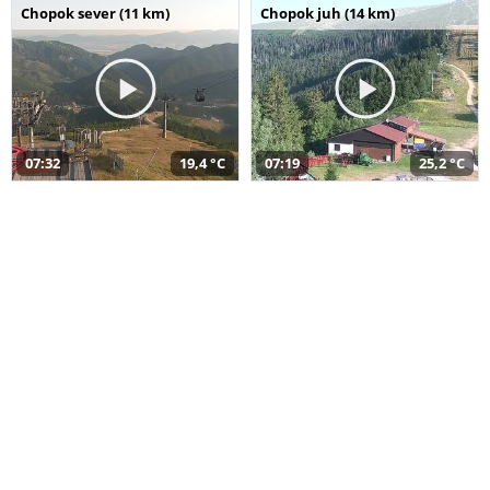
Chopok sever (11 km)
Chopok juh (14 km)
07:32
19,4 °C
07:19
25,2 °C