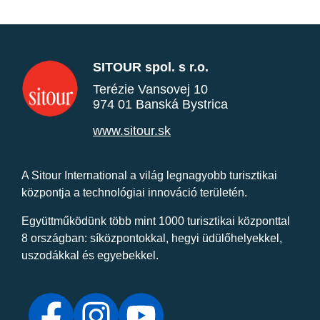
SITOUR spol. s r.o.
Terézie Vansovej 10
974 01 Banská Bystrica
www.sitour.sk
A Sitour International a világ legnagyobb turisztikai
központja a technológiai innováció területén.
Együttműködünk több mint 1000 turisztikai központtal
8 országban: síközpontokkal, hegyi üdülőhelyekkel,
uszodákkal és egyebekkel.