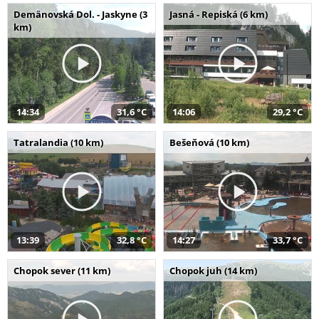
Demänovská Dol. - Jaskyne (3
Jasná - Repiská (6 km)
km)
14:34
31,6 °C
14:06
29,2 °C
Tatralandia (10 km)
Bešeňová (10 km)
13:39
32,8 °C
14:27
33,7 °C
Chopok sever (11 km)
Chopok juh (14 km)