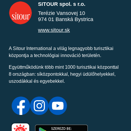
SITOUR spol. s r.o.
Terézie Vansovej 10
974 01 Banská Bystrica
www.sitour.sk
A Sitour International a világ legnagyobb turisztikai
központja a technológiai innováció területén.
Együttműködünk több mint 1000 turisztikai központtal
8 országban: síközpontokkal, hegyi üdülőhelyekkel,
uszodákkal és egyebekkel.