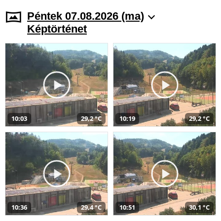
Péntek 07.08.2026 (ma)
Képtörténet
10:03
29,2 °C
10:19
29,2 °C
10:36
29,4 °C
10:51
30,1 °C