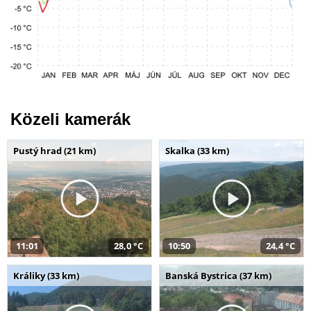
Közeli kamerák
Pustý hrad (21 km)
Skalka (33 km)
11:01
28,0 °C
10:50
24,4 °C
Králiky (33 km)
Banská Bystrica (37 km)