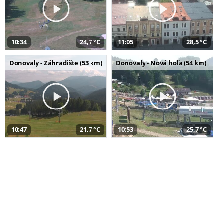
10:34
24,7 °C
11:05
28,5 °C
Donovaly - Záhradište (53 km)
Donovaly - Nová hoľa (54 km)
10:47
21,7 °C
10:53
25,7 °C