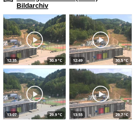
Bildarchiv
12:35
30,9 °C
12:49
30,5 °C
13:07
29,9 °C
13:55
29,7 °C