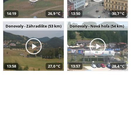
14:19
26,9 °C
13:50
30,7 °C
Donovaly - Záhradište (53 km)
Donovaly - Nová hoľa (54 km)
13:58
27,0 °C
13:57
28,4 °C