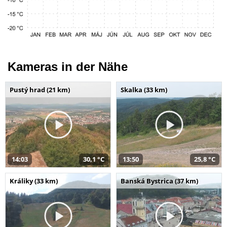
Kameras in der Nähe
Pustý hrad (21 km)
Skalka (33 km)
14:03
30,1 °C
13:50
25,8 °C
Králiky (33 km)
Banská Bystrica (37 km)