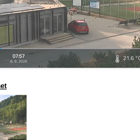
07:57
21.6 °
8. 8. 2026
et