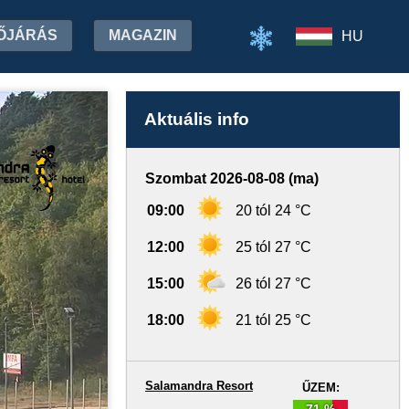
ŐJÁRÁS
MAGAZIN
HU
Aktuális info
Szombat 2026-08-08 (ma)
09:00
20 tól 24 °C
12:00
25 tól 27 °C
15:00
26 tól 27 °C
18:00
21 tól 25 °C
Salamandra Resort
ŰZEM:
71 %