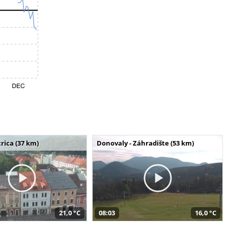
rica (37 km)
Donovaly - Záhradište (53 km)
21,0 °C
08:03
16,0 °C