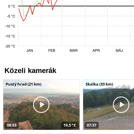
Közeli kamerák
Pustý hrad (21 km)
Skalka (33 km)
08:03
19,5 °C
07:37