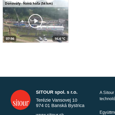
Donovaly - Nová hoľa (54 km)
07:56
16,4 °C
SITOUR spol. s r.o.
A Sitour
technoló
Terézie Vansovej 10
974 01 Banská Bystrica
Együttmű
www.sitour.sk