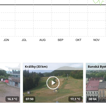
Králiky (33 km)
Banská Byst
16,3 °C
07:50
17,1 °C
08:04