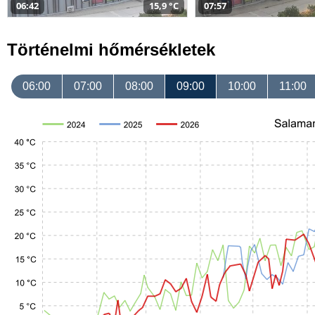
06:42
15,9 °C
07:57
Történelmi hőmérsékletek
06:00
07:00
08:00
09:00
10:00
11:00