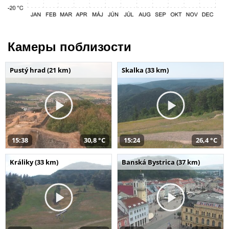
Камеры поблизости
Pustý hrad (21 km)
Skalka (33 km)
15:38
30,8 °C
15:24
26,4 °C
Králiky (33 km)
Banská Bystrica (37 km)