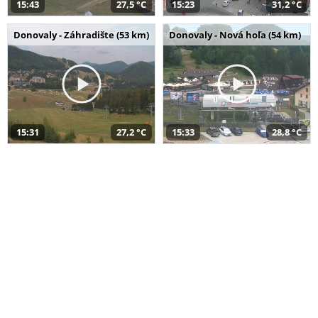
15:43
27,5 °C
15:23
31,2 °C
Donovaly - Záhradište (53 km)
Donovaly - Nová hoľa (54 km)
15:31
27,2 °C
15:33
28,8 °C