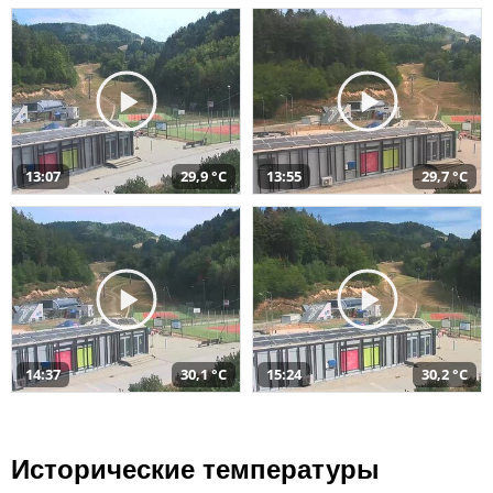
13:07
29,9 °C
13:55
29,7 °C
14:37
30,1 °C
15:24
30,2 °C
Исторические температуры