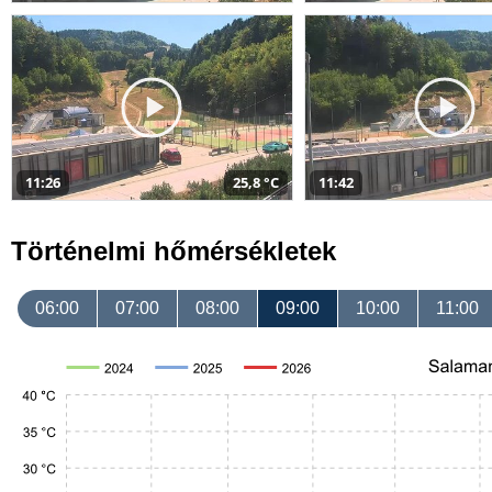
11:26
25,8 °C
11:42
Történelmi hőmérsékletek
06:00
07:00
08:00
09:00
10:00
11:00