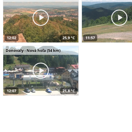
12:02
25,9 °C
11:57
Donovaly - Nová hoľa (54 km)
12:07
21,8 °C