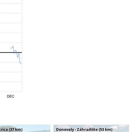
rica (37 km)
Donovaly - Záhradište (53 km)