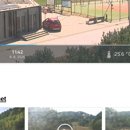
11:42
25.6 °
8. 8. 2026
et