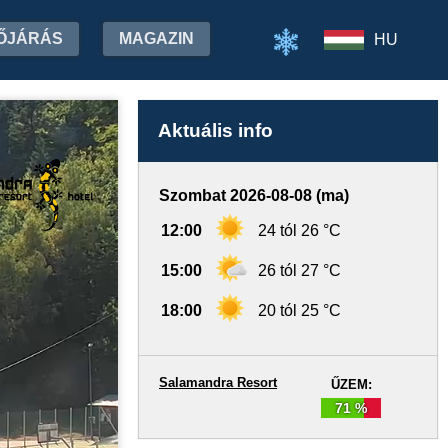
ŐJÁRÁS
MAGAZIN
HU
Aktuális info
Szombat 2026-08-08 (ma)
12:00
24 tól 26 °C
15:00
26 tól 27 °C
18:00
20 tól 25 °C
Salamandra Resort
ŰZEM:
71 %