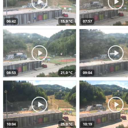
06:42
15,9 °C
07:57
08:53
21,0 °C
09:04
10:04
25,0 °C
10:19