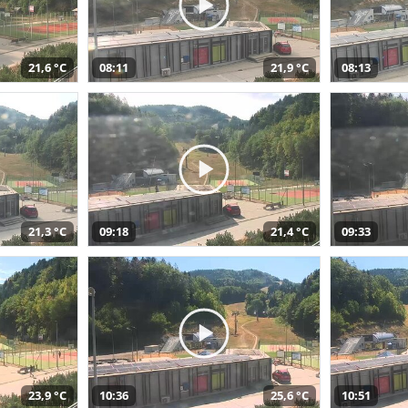
21,6 °C
08:11
21,9 °C
08:13
21,3 °C
09:18
21,4 °C
09:33
23,9 °C
10:36
25,6 °C
10:51