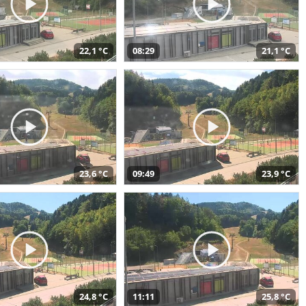
22,1 °C
08:29
21,1 °C
23,6 °C
09:49
23,9 °C
24,8 °C
11:11
25,8 °C