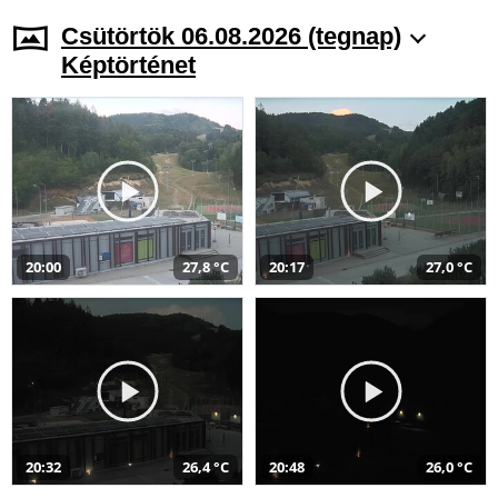
Csütörtök 06.08.2026 (tegnap)
Képtörténet
20:00
27,8 °C
20:17
27,0 °C
20:32
26,4 °C
20:48
26,0 °C