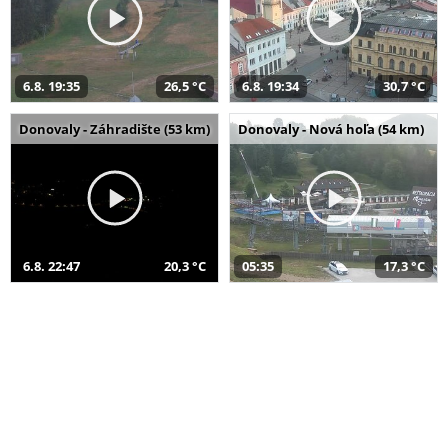
6.8. 19:35
26,5 °C
6.8. 19:34
30,7 °C
Donovaly - Záhradište (53 km)
Donovaly - Nová hoľa (54 km)
6.8. 22:47
20,3 °C
05:35
17,3 °C