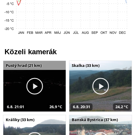
Közeli kamerák
Pustý hrad (21 km)
Skalka (33 km)
6.8. 21:01
26,9 °C
6.8. 20:31
24,2 °C
Králiky (33 km)
Banská Bystrica (37 km)