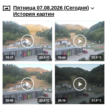
Пятница 07.08.2026 (Cегодня)
История картин
19:27
23,3 °C
19:44
22,9 °C
20:00
22,4 °C
20:16
21,9 °C