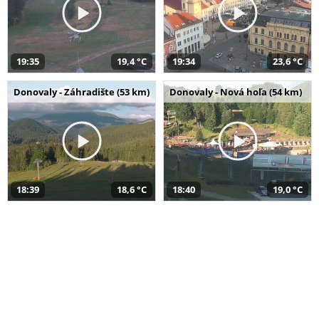
19:35
19,4 °C
19:34
23,6 °C
Donovaly - Záhradište (53 km)
Donovaly - Nová hoľa (54 km)
18:39
18,6 °C
18:40
19,0 °C