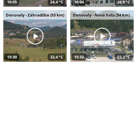
16:05
24,4 °C
16:04
28,9 °C
Donovaly - Záhradište (53 km)
Donovaly - Nová hoľa (54 km)
15:30
22,4 °C
15:32
22,2 °C