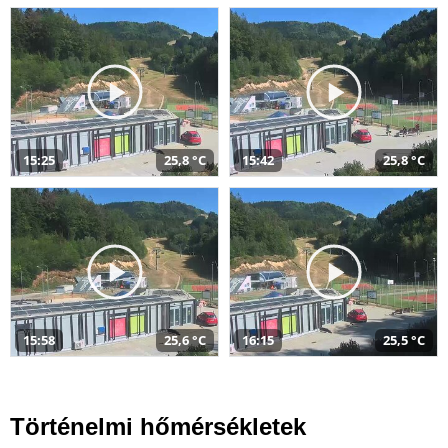
15:25
25,8 °C
15:42
25,8 °C
15:58
25,6 °C
16:15
25,5 °C
Történelmi hőmérsékletek