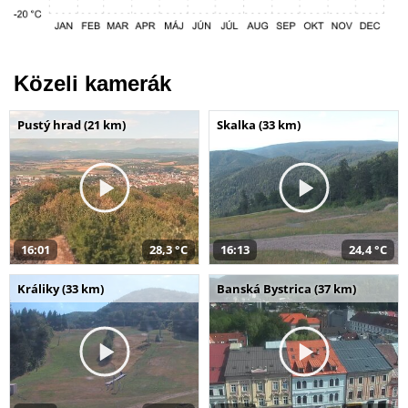
Közeli kamerák
Pustý hrad (21 km)
Skalka (33 km)
16:01
28,3 °C
16:13
24,4 °C
Králiky (33 km)
Banská Bystrica (37 km)