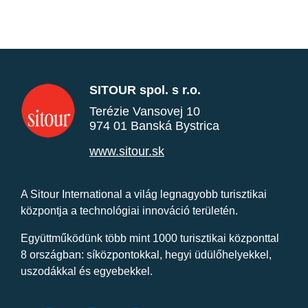
SITOUR spol. s r.o.
Terézie Vansovej 10
974 01 Banská Bystrica
www.sitour.sk
A Sitour International a világ legnagyobb turisztikai
központja a technológiai innováció területén.
Együttműködünk több mint 1000 turisztikai központtal
8 országban: síközpontokkal, hegyi üdülőhelyekkel,
uszodákkal és egyebekkel.