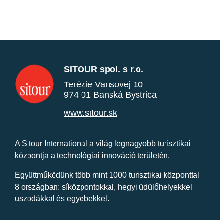
SITOUR spol. s r.o.
Terézie Vansovej 10
974 01 Banská Bystrica
www.sitour.sk
A Sitour International a világ legnagyobb turisztikai
központja a technológiai innováció területén.
Együttműködünk több mint 1000 turisztikai központtal
8 országban: síközpontokkal, hegyi üdülőhelyekkel,
uszodákkal és egyebekkel.