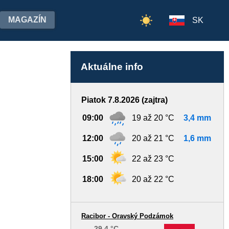
MAGAZÍN
SK
Aktuálne info
Piatok 7.8.2026 (zajtra)
09:00
19 až 20 °C
3,4 mm
12:00
20 až 21 °C
1,6 mm
15:00
22 až 23 °C
18:00
20 až 22 °C
Racibor - Oravský Podzámok
29,4 °C
-