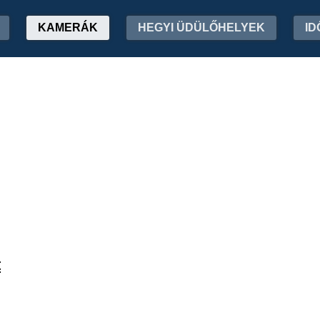
KAMERÁK
HEGYI ÜDÜLŐHELYEK
ID
t