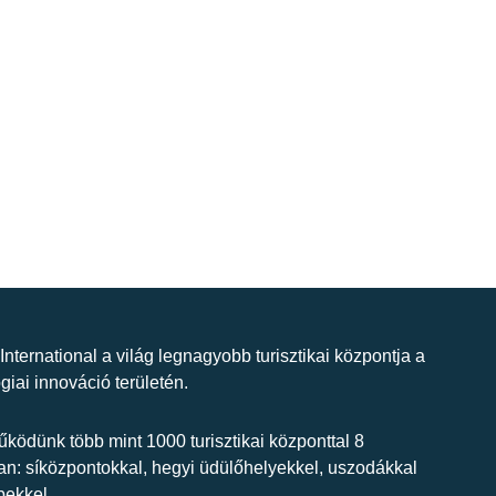
 International a világ legnagyobb turisztikai központja a
giai innováció területén.
ködünk több mint 1000 turisztikai központtal 8
n: síközpontokkal, hegyi üdülőhelyekkel, uszodákkal
bekkel.