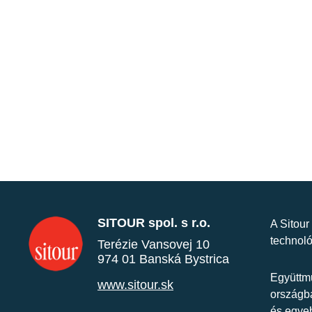
SITOUR spol. s r.o.
A Sitour
technoló
Terézie Vansovej 10
974 01 Banská Bystrica
Együttmű
www.sitour.sk
országba
és egye