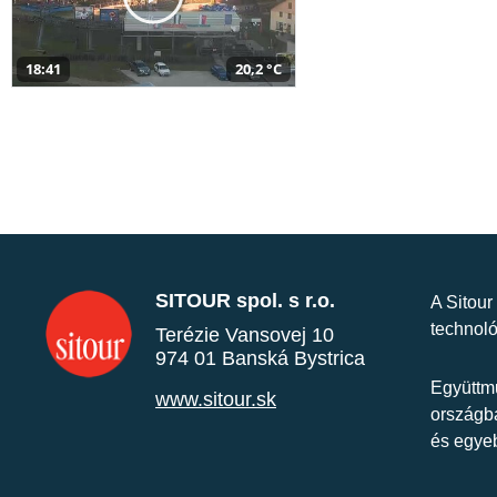
18:41
20,2 °C
SITOUR spol. s r.o.
A Sitour
technoló
Terézie Vansovej 10
974 01 Banská Bystrica
Együttmű
www.sitour.sk
országba
és egye