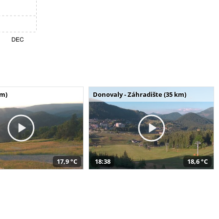
km)
Donovaly - Záhradište (35 km)
17,9 °C
18:38
18,6 °C