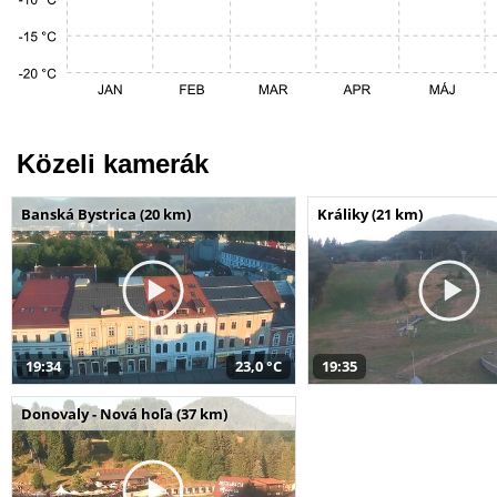
Közeli kamerák
Banská Bystrica (20 km)
Králiky (21 km)
19:34
23,0 °C
19:35
Donovaly - Nová hoľa (37 km)