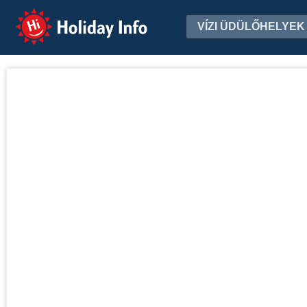
Holiday Info
VÍZI ÜDÜLŐHELYEK