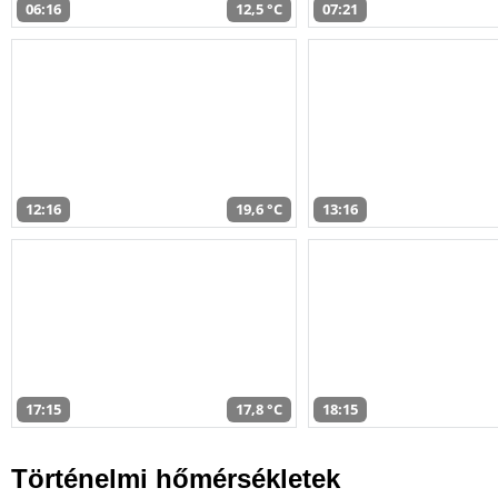
06:16
12,5 °C
07:21
12:16
19,6 °C
13:16
17:15
17,8 °C
18:15
Történelmi hőmérsékletek