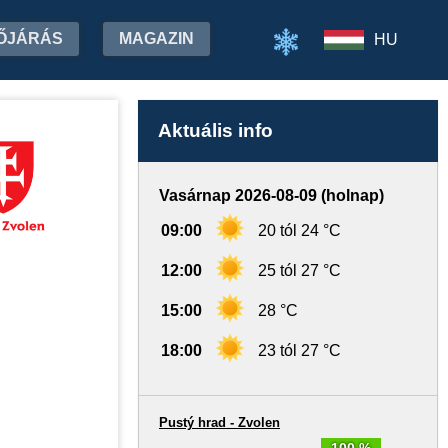
ŐJÁRÁS
MAGAZIN
HU
Aktuális info
Vasárnap 2026-08-09 (holnap)
09:00
20 tól 24 °C
12:00
25 tól 27 °C
15:00
28 °C
18:00
23 tól 27 °C
Pustý hrad - Zvolen
100 %