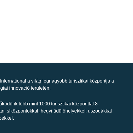
 International a világ legnagyobb turisztikai központja a
giai innováció területén.
ködünk több mint 1000 turisztikai központtal 8
n: síközpontokkal, hegyi üdülőhelyekkel, uszodákkal
bekkel.