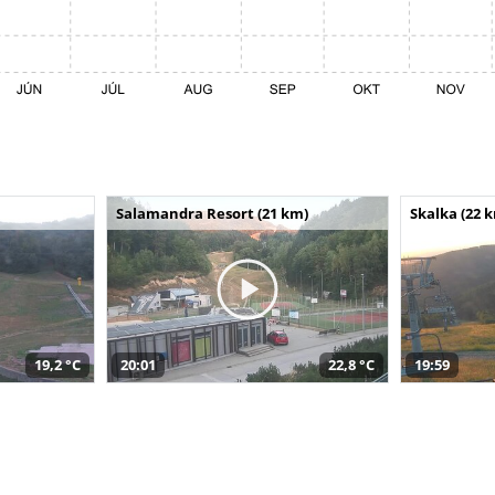
Salamandra Resort (21 km)
Skalka (22 
19,2 °C
20:01
22,8 °C
19:59