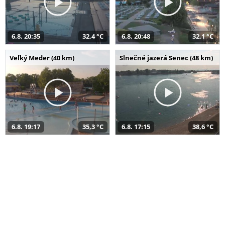
6.8. 20:35
32,4 °C
6.8. 20:48
32,1 °C
Veľký Meder (40 km)
Slnečné jazerá Senec (48 km)
6.8. 19:17
35,3 °C
6.8. 17:15
38,6 °C