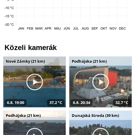
Közeli kamerák
Nové Zámky (21 km)
Podhájska (21 km)
6.8. 19:00
37,2 °C
6.8. 20:34
32,7 °C
Podhájska (21 km)
Dunajská Streda (39 km)