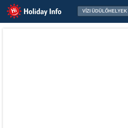
Holiday Info
VÍZI ÜDÜLŐHELYEK