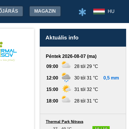
ŐJÁRÁS
MAGAZIN
HU
Aktuális info
Péntek 2026-08-07 (ma)
09:00
28 tól 29 °C
12:00
30 tól 31 °C
0,5 mm
15:00
31 tól 32 °C
18:00
28 tól 31 °C
Thermal Park Nitrava
27 - 40 °C
10 / 10