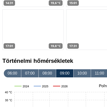
14:31
19,6 °C
15:01
17:01
19,8 °C
17:31
Történelmi hőmérsékletek
06:00
07:00
08:00
09:00
10:00
11:00