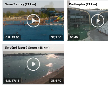
Nové Zámky (21 km)
Podhájska (21 km)
6.8. 19:00
37,2 °C
05:40
Slnečné jazerá Senec (48 km)
6.8. 17:15
38,6 °C