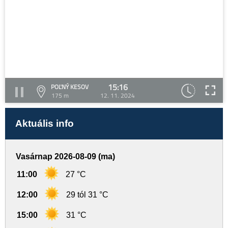
15:16
POĽNÝ KESOV
175 m
12. 11. 2024
Aktuális info
Vasárnap 2026-08-09 (ma)
11:00
27 °C
12:00
29 tól 31 °C
15:00
31 °C