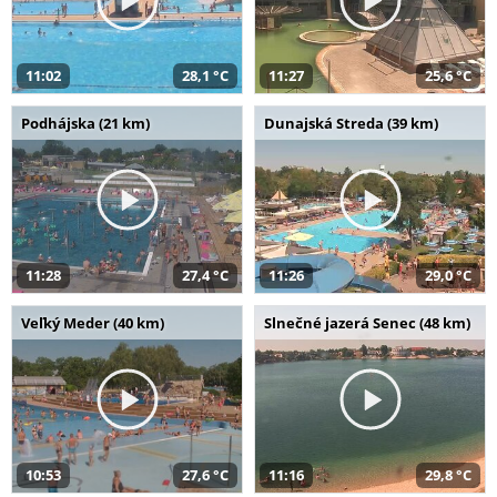
11:02
28,1 °C
11:27
25,6 °C
Podhájska (21 km)
Dunajská Streda (39 km)
11:28
27,4 °C
11:26
29,0 °C
Veľký Meder (40 km)
Slnečné jazerá Senec (48 km)
10:53
27,6 °C
11:16
29,8 °C