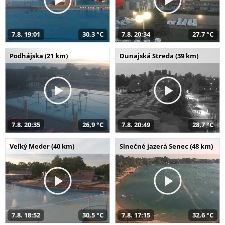
7.8. 19:01
30,3 °C
7.8. 20:34
27,7 °C
Podhájska (21 km)
Dunajská Streda (39 km)
7.8. 20:35
26,9 °C
7.8. 20:49
28,7 °C
Veľký Meder (40 km)
Slnečné jazerá Senec (48 km)
7.8. 18:52
30,5 °C
7.8. 17:15
32,6 °C