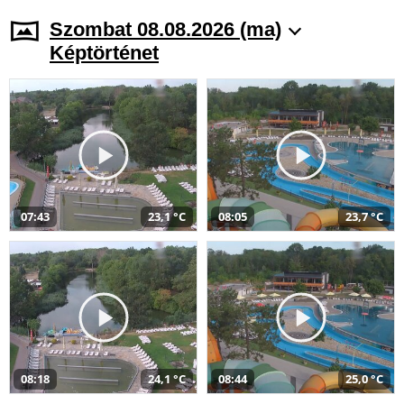
Szombat 08.08.2026 (ma)
Képtörténet
07:43
23,1 °C
08:05
23,7 °C
08:18
24,1 °C
08:44
25,0 °C