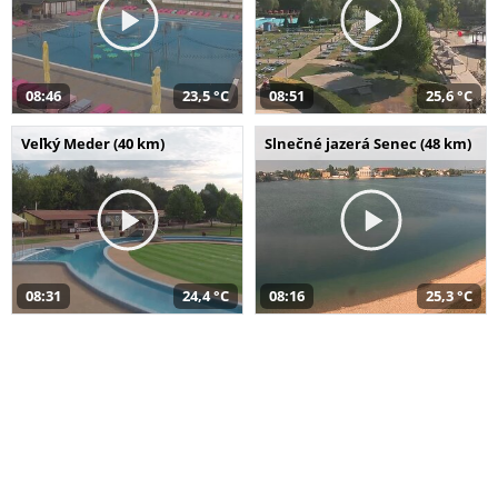
08:46
23,5 °C
08:51
25,6 °C
Veľký Meder (40 km)
Slnečné jazerá Senec (48 km)
08:31
24,4 °C
08:16
25,3 °C