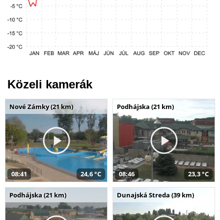
Közeli kamerák
Nové Zámky (21 km)
Podhájska (21 km)
08:41
24,6 °C
08:46
23,3 °C
Podhájska (21 km)
Dunajská Streda (39 km)