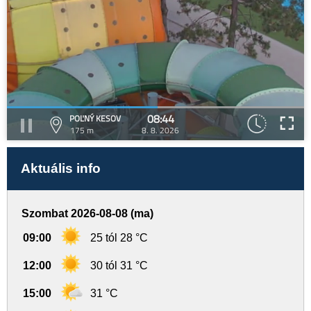
08:44
POĽNÝ KESOV
175 m
8. 8. 2026
Aktuális info
Szombat 2026-08-08 (ma)
09:00
25 tól 28 °C
12:00
30 tól 31 °C
15:00
31 °C