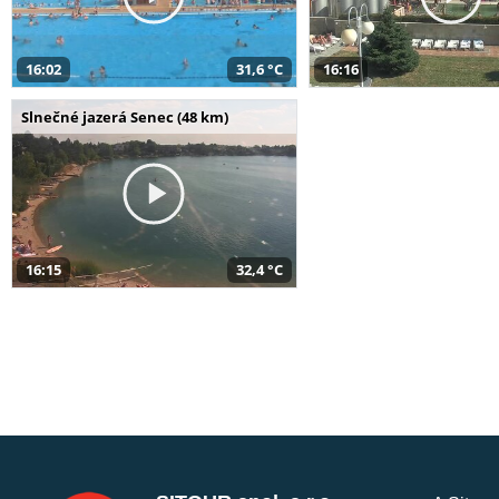
16:02
31,6 °C
16:16
Slnečné jazerá Senec (48 km)
16:15
32,4 °C