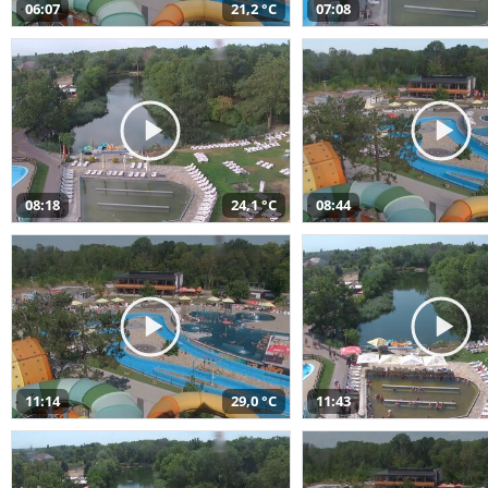
06:07
21,2 °C
07:08
08:18
24,1 °C
08:44
11:14
29,0 °C
11:43