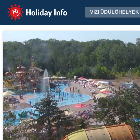
Holiday Info
VÍZI ÜDÜLŐHELYEK