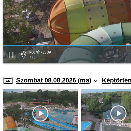
POĽNÝ KESOV
175 m
Szombat 08.08.2026 (ma)
Képtörtén