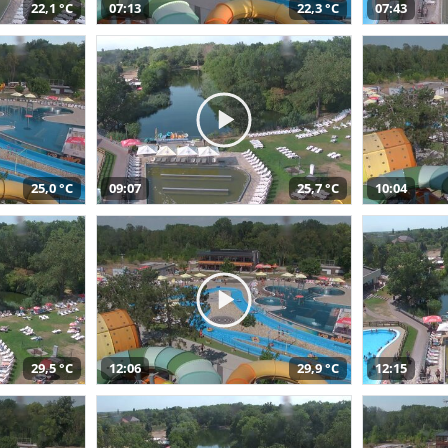
22,1 °C
07:13
22,3 °C
07:43
25,0 °C
09:07
25,7 °C
10:04
29,5 °C
12:06
29,9 °C
12:15