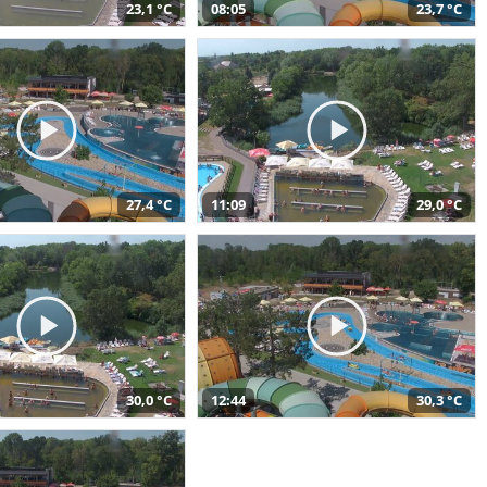
23,1 °C
08:05
23,7 °C
27,4 °C
11:09
29,0 °C
30,0 °C
12:44
30,3 °C