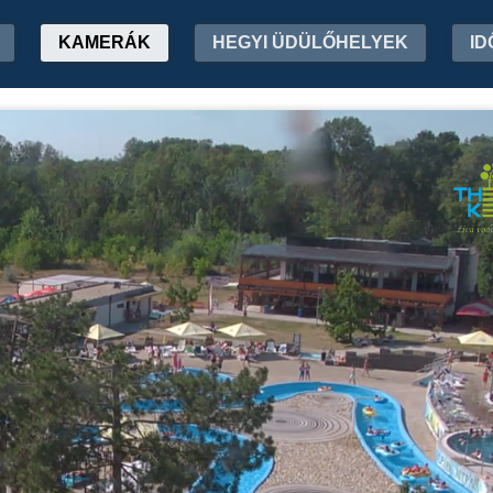
KAMERÁK
HEGYI ÜDÜLŐHELYEK
ID