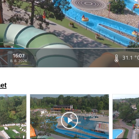
16:07
31.1 °
8. 8. 2026
et