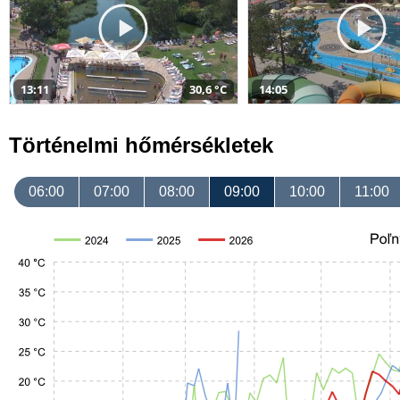
13:11
30,6 °C
14:05
Történelmi hőmérsékletek
06:00
07:00
08:00
09:00
10:00
11:00