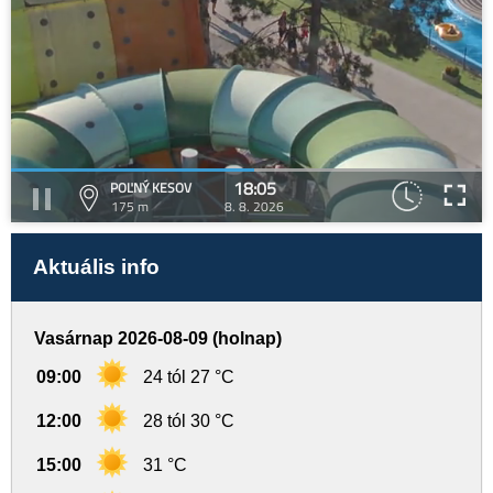
18:05
POĽNÝ KESOV
175 m
8. 8. 2026
Aktuális info
Vasárnap 2026-08-09 (holnap)
09:00
24 tól 27 °C
12:00
28 tól 30 °C
15:00
31 °C