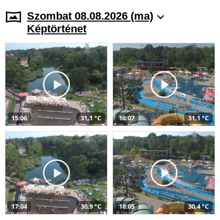
Szombat 08.08.2026 (ma)
Képtörténet
15:06
31,1 °C
16:07
31,1 °C
17:04
30,9 °C
18:05
30,4 °C