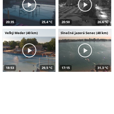
20:35
25,4 °C
20:50
26,6 °C
Veľký Meder (40 km)
Slnečné jazerá Senec (48 km)
18:53
29,5 °C
17:15
31,3 °C