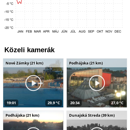
Közeli kamerák
Nové Zámky (21 km)
Podhájska (21 km)
19:01
29,9 °C
20:34
27,0 °C
Podhájska (21 km)
Dunajská Streda (39 km)