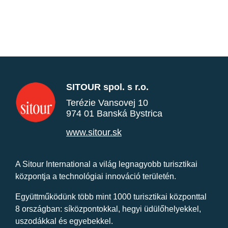
SITOUR spol. s r.o.
Terézie Vansovej 10
974 01 Banská Bystrica
www.sitour.sk
A Sitour International a világ legnagyobb turisztikai
központja a technológiai innováció területén.
Együttműködünk több mint 1000 turisztikai központtal
8 országban: síközpontokkal, hegyi üdülőhelyekkel,
uszodákkal és egyebekkel.