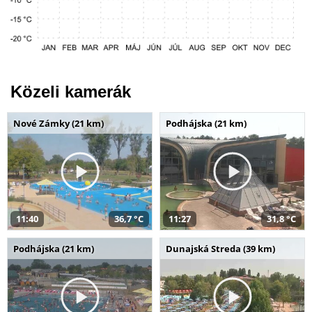
Közeli kamerák
Nové Zámky (21 km)
Podhájska (21 km)
11:40
36,7 °C
11:27
31,8 °C
Podhájska (21 km)
Dunajská Streda (39 km)