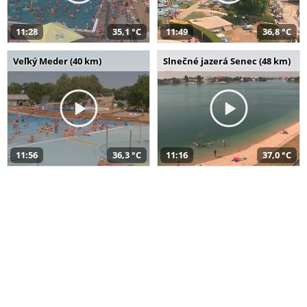
11:28
35,1 °C
11:49
36,8 °C
Veľký Meder (40 km)
Slnečné jazerá Senec (48 km)
11:56
36,3 °C
11:16
37,0 °C