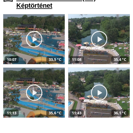
Képtörténet
10:07
33,5 °C
11:08
35,4 °C
11:13
35,6 °C
11:43
36,1 °C