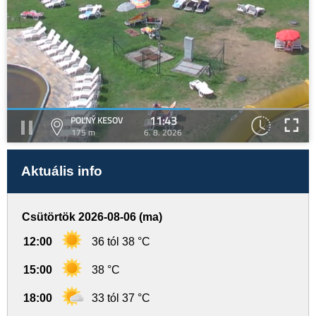
11:43
POĽNÝ KESOV
175 m
6. 8. 2026
Aktuális info
Csütörtök 2026-08-06 (ma)
12:00
36 tól 38 °C
15:00
38 °C
18:00
33 tól 37 °C