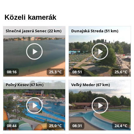
Közeli kamerák
Slnečné jazerá Senec (22 km)
Dunajská Streda (51 km)
08:16
25,3 °C
08:51
25,6 °C
Poľný Kesov (67 km)
Veľký Meder (67 km)
08:44
25,0 °C
08:31
24,4 °C