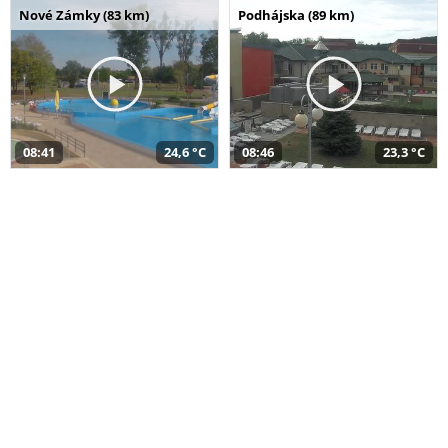
Nové Zámky (83 km)
Podhájska (89 km)
08:41
24,6 °C
08:46
23,3 °C