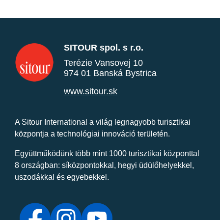
SITOUR spol. s r.o.
Terézie Vansovej 10
974 01 Banská Bystrica
www.sitour.sk
A Sitour International a világ legnagyobb turisztikai
központja a technológiai innováció területén.
Együttműködünk több mint 1000 turisztikai központtal
8 országban: síközpontokkal, hegyi üdülőhelyekkel,
uszodákkal és egyebekkel.