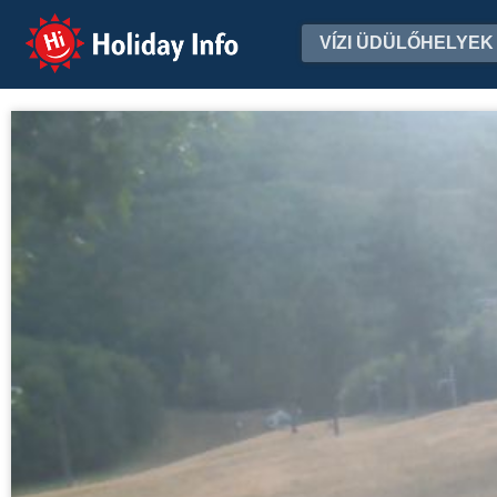
Holiday Info
VÍZI ÜDÜLŐHELYEK