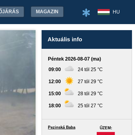
ŐJÁRÁS
MAGAZIN
HU
Aktuális info
Péntek 2026-08-07 (ma)
09:00
24 tól 25 °C
12:00
27 tól 29 °C
15:00
28 tól 29 °C
18:00
25 tól 27 °C
Pezinská Baba
ŰZEM:
-