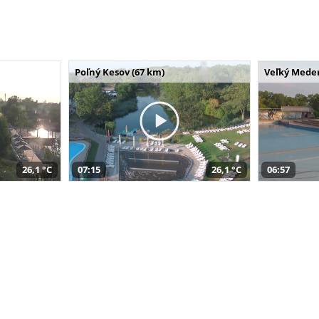
Poľný Kesov (67 km)
Veľký Meder
26,1 °C
07:15
26,1 °C
06:57