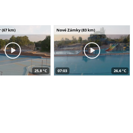
 (67 km)
Nové Zámky (83 km)
25,8 °C
07:03
26,6 °C