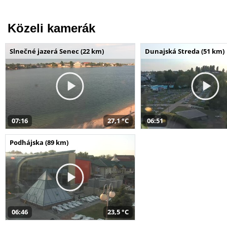
Közeli kamerák
Slnečné jazerá Senec (22 km)
Dunajská Streda (51 km)
07:16
27,1 °C
06:51
Podhájska (89 km)
06:46
23,5 °C