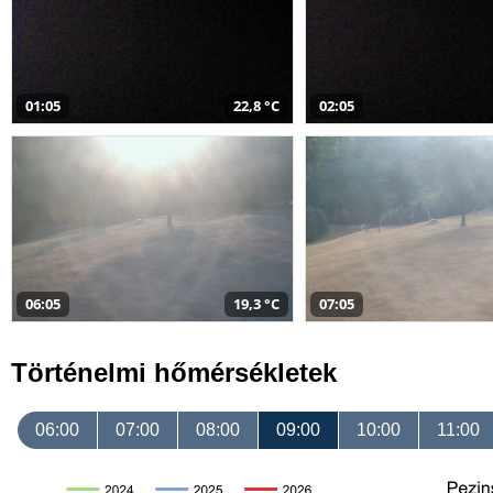
01:05
22,8 °C
02:05
06:05
19,3 °C
07:05
Történelmi hőmérsékletek
06:00
07:00
08:00
09:00
10:00
11:00