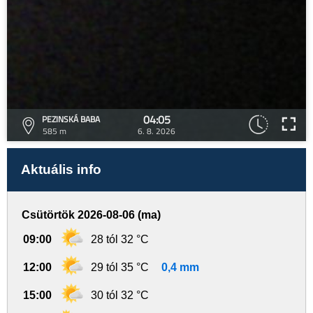
04:05
PEZINSKÁ BABA
585 m
6. 8. 2026
Aktuális info
Csütörtök 2026-08-06 (ma)
09:00
28 tól 32 °C
12:00
29 tól 35 °C
0,4 mm
15:00
30 tól 32 °C