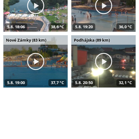
5.8. 18:06
38,6 °C
5.8. 19:20
36,0 °C
Nové Zámky (83 km)
Podhájska (89 km)
5.8. 19:00
37,7 °C
5.8. 20:50
32,1 °C