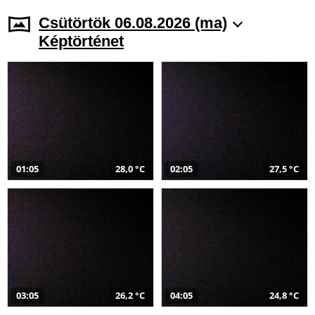
Csütörtök 06.08.2026 (ma)
Képtörténet
01:05
28,0 °C
02:05
27,5 °C
03:05
26,2 °C
04:05
24,8 °C