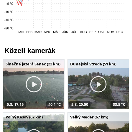
Közeli kamerák
Slnečné jazerá Senec (22 km)
Dunajská Streda (51 km)
5.8. 17:15
40,1 °C
5.8. 20:50
33,5 °C
Poľný Kesov (67 km)
Veľký Meder (67 km)