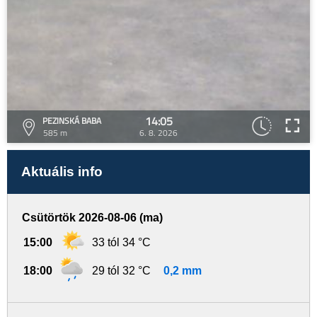
14:05
PEZINSKÁ BABA
585 m
6. 8. 2026
Aktuális info
Csütörtök 2026-08-06 (ma)
15:00
33 tól 34 °C
18:00
29 tól 32 °C
0,2 mm