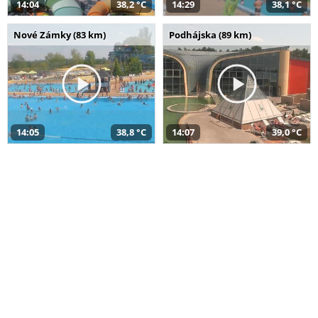
14:04
38,2 °C
14:29
38,1 °C
Nové Zámky (83 km)
Podhájska (89 km)
14:05
38,8 °C
14:07
39,0 °C