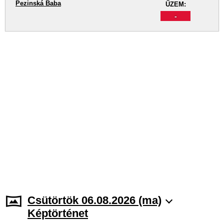
Pezinská Baba
ŰZEM:
-
Csütörtök 06.08.2026 (ma)
Képtörténet