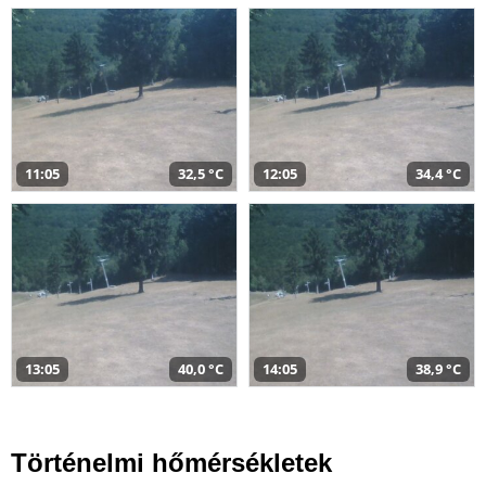
11:05
32,5 °C
12:05
34,4 °C
13:05
40,0 °C
14:05
38,9 °C
Történelmi hőmérsékletek