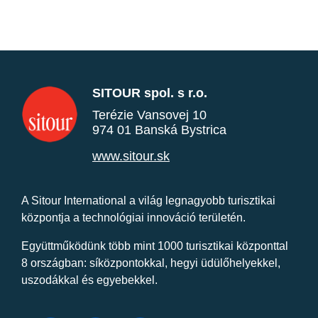
SITOUR spol. s r.o.
Terézie Vansovej 10
974 01 Banská Bystrica
www.sitour.sk
A Sitour International a világ legnagyobb turisztikai
központja a technológiai innováció területén.
Együttműködünk több mint 1000 turisztikai központtal
8 országban: síközpontokkal, hegyi üdülőhelyekkel,
uszodákkal és egyebekkel.