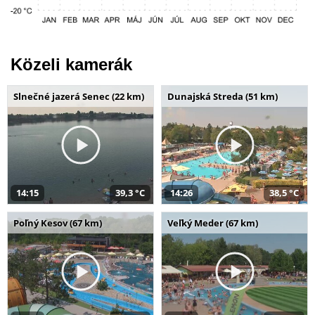
Közeli kamerák
Slnečné jazerá Senec (22 km)
Dunajská Streda (51 km)
14:15
39,3 °C
14:26
38,5 °C
Poľný Kesov (67 km)
Veľký Meder (67 km)