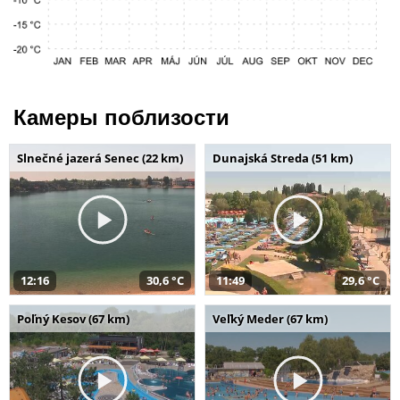
Камеры поблизости
Slnečné jazerá Senec (22 km)
Dunajská Streda (51 km)
12:16
30,6 °C
11:49
29,6 °C
Poľný Kesov (67 km)
Veľký Meder (67 km)