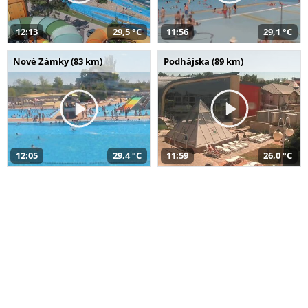
12:13
29,5 °C
11:56
29,1 °C
Nové Zámky (83 km)
Podhájska (89 km)
12:05
29,4 °C
11:59
26,0 °C