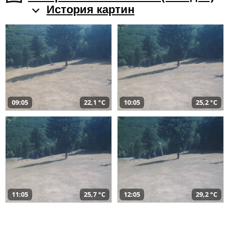
История картин
09:05
22,1 °C
10:05
25,2 °C
11:05
25,7 °C
12:05
29,2 °C