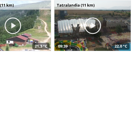
(11 km)
Tatralandia (11 km)
21,3 °C
09:39
22,0 °C