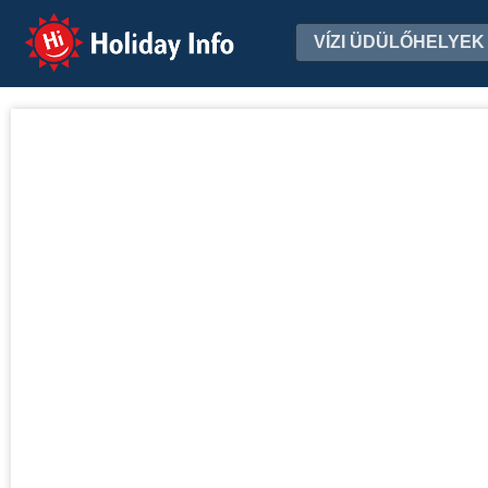
Holiday Info
VÍZI ÜDÜLŐHELYEK