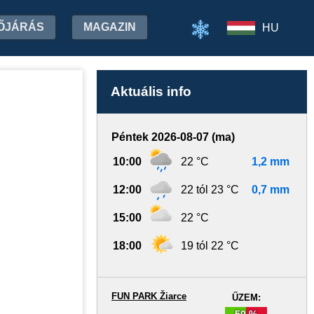
ŐJÁRÁS
MAGAZIN
HU
Aktuális info
Péntek 2026-08-07 (ma)
10:00
22 °C
1,2 mm
12:00
22 tól 23 °C
0,7 mm
15:00
22 °C
18:00
19 tól 22 °C
FUN PARK Žiarce
ŰZEM:
50 %