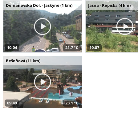
Demänovská Dol. - Jaskyne (1 km)
Jasná - Repiská (4 km)
10:04
21,7 °C
10:07
Bešeňová (11 km)
09:49
23,1 °C