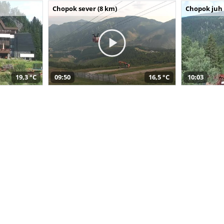
Chopok sever (8 km)
Chopok juh 
19,3 °C
09:50
16,5 °C
10:03