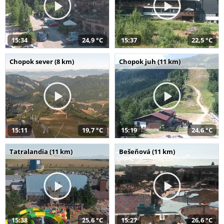
15:34
24,9 °C
15:37
22,5 °C
Chopok sever (8 km)
Chopok juh (11 km)
15:11
19,7 °C
15:19
24,6 °C
Tatralandia (11 km)
Bešeňová (11 km)
15:38
25,6 °C
15:27
26,6 °C