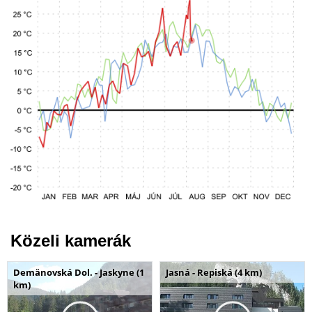
Közeli kamerák
Demänovská Dol. - Jaskyne (1
Jasná - Repiská (4 km)
km)