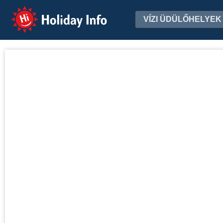
Holiday Info
VÍZI ÜDÜLŐHELYEK