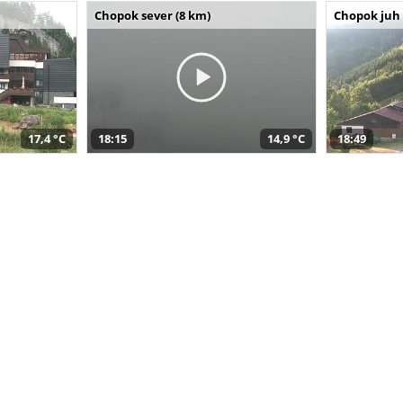
Chopok sever (8 km)
Chopok juh 
17,4 °C
18:15
14,9 °C
18:49