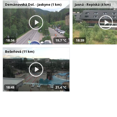
Demänovská Dol. - Jaskyne (1 km)
Jasná - Repiská (4 km)
18:34
19,7 °C
18:39
Bešeňová (11 km)
18:48
21,4 °C