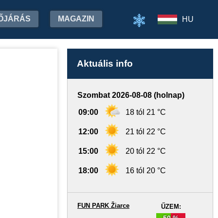
ŐJÁRÁS
MAGAZIN
HU
Aktuális info
Szombat 2026-08-08 (holnap)
09:00
18 tól 21 °C
12:00
21 tól 22 °C
15:00
20 tól 22 °C
18:00
16 tól 20 °C
FUN PARK Žiarce
ŰZEM:
50 %