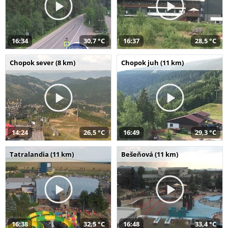
16:34
30,7 °C
16:37
28,5 °C
Chopok sever (8 km)
Chopok juh (11 km)
14:24
26,5 °C
16:49
29,3 °C
Tatralandia (11 km)
Bešeňová (11 km)
16:38
32,5 °C
16:48
33,4 °C