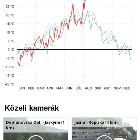
Közeli kamerák
Demänovská Dol. - Jaskyne (1
Jasná - Repiská (4 km)
km)