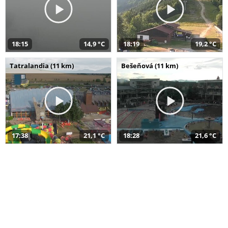
18:15
14,9 °C
18:19
19,2 °C
Tatralandia (11 km)
Bešeňová (11 km)
17:38
21,1 °C
18:28
21,6 °C