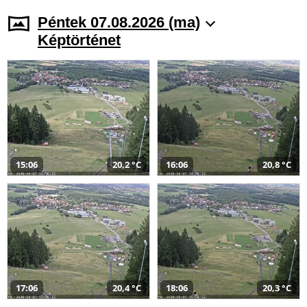
Péntek 07.08.2026 (ma)
Képtörténet
15:06
20,2 °C
16:06
20,8 °C
17:06
20,4 °C
18:06
20,3 °C