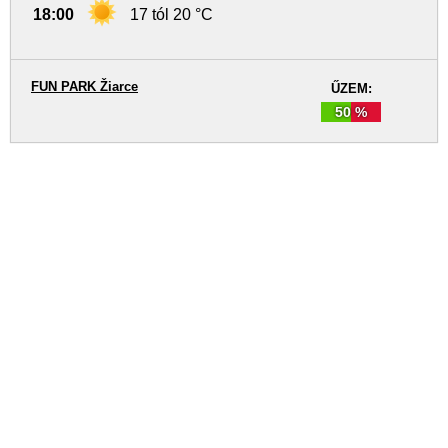
18:00
17 tól 20 °C
FUN PARK Žiarce
ŰZEM:
50 %