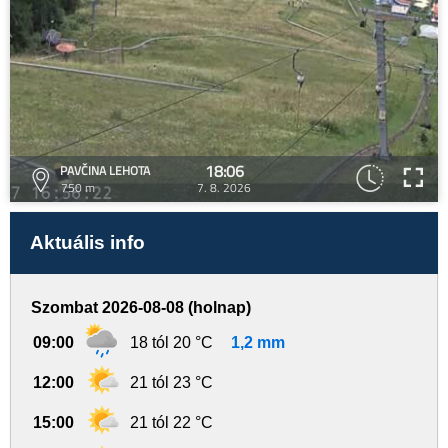
18:06
PAVČINA LEHOTA
750 m
7. 8. 2026
Aktuális info
Szombat 2026-08-08 (holnap)
09:00
18 tól 20 °C
1,2 mm
12:00
21 tól 23 °C
15:00
21 tól 22 °C