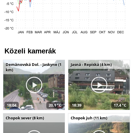
Közeli kamerák
Demänovská Dol. - Jaskyne (1
Jasná - Repiská (4 km)
km)
18:04
20,1 °C
18:39
17,4 °C
Chopok sever (8 km)
Chopok juh (11 km)