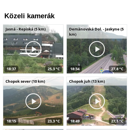
Közeli kamerák
Jasná - Repiská (5 km)
Demänovská Dol. - Jaskyne (5
km)
18:37
25,3 °C
18:34
27,8 °C
Chopok sever (10 km)
Chopok juh (13 km)
18:15
23,3 °C
18:49
27,1 °C