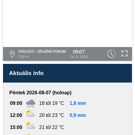
09:07
OPALISKO - ZÁVAŽNÁ PORUBA
750 m
14. 6. 2026
Aktuális info
Péntek 2026-08-07 (holnap)
09:00
18 tól 19 °C
1,8 mm
12:00
20 tól 23 °C
0,9 mm
15:00
21 tól 22 °C