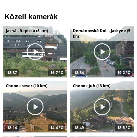
Közeli kamerák
Jasná - Repiská (5 km)
Demänovská Dol. - Jaskyne (5
km)
18:37
16,7 °C
18:34
19,2 °C
Chopok sever (10 km)
Chopok juh (13 km)
18:14
14,4 °C
18:49
18,5 °C