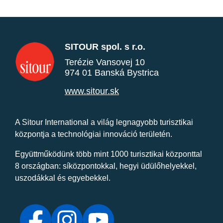
SITOUR spol. s r.o.
Terézie Vansovej 10
974 01 Banská Bystrica
www.sitour.sk
A Sitour International a világ legnagyobb turisztikai
központja a technológiai innováció területén.
Együttműködünk több mint 1000 turisztikai központtal
8 országban: síközpontokkal, hegyi üdülőhelyekkel,
uszodákkal és egyebekkel.