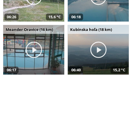
06:26
15,6 °C
06:18
Meander Oravice (16 km)
Kubínska hoľa (18 km)
06:17
06:40
15,2 °C