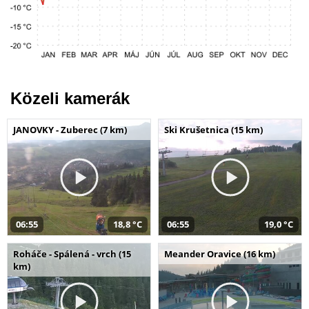
Közeli kamerák
JANOVKY - Zuberec (7 km)
Ski Krušetnica (15 km)
06:55
18,8 °C
06:55
19,0 °C
Roháče - Spálená - vrch (15
Meander Oravice (16 km)
km)