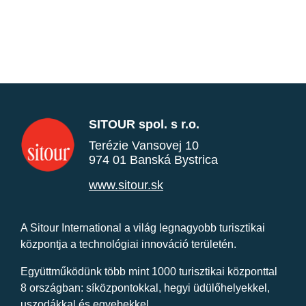
SITOUR spol. s r.o.
Terézie Vansovej 10
974 01 Banská Bystrica
www.sitour.sk
A Sitour International a világ legnagyobb turisztikai
központja a technológiai innováció területén.
Együttműködünk több mint 1000 turisztikai központtal
8 országban: síközpontokkal, hegyi üdülőhelyekkel,
uszodákkal és egyebekkel.