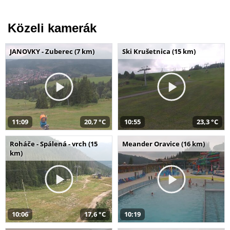
Közeli kamerák
JANOVKY - Zuberec (7 km)
Ski Krušetnica (15 km)
11:09
20,7 °C
10:55
23,3 °C
Roháče - Spálená - vrch (15
Meander Oravice (16 km)
km)
10:06
17,6 °C
10:19