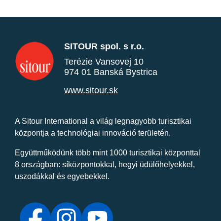
SITOUR spol. s r.o.
Terézie Vansovej 10
974 01 Banská Bystrica
www.sitour.sk
A Sitour International a világ legnagyobb turisztikai
központja a technológiai innováció területén.
Együttműködünk több mint 1000 turisztikai központtal
8 országban: síközpontokkal, hegyi üdülőhelyekkel,
uszodákkal és egyebekkel.