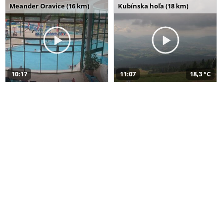
Meander Oravice (16 km)
Kubínska hoľa (18 km)
10:17
11:07
18,3 °C