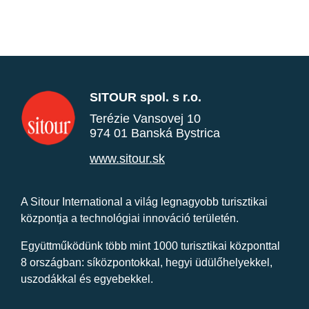
SITOUR spol. s r.o.
Terézie Vansovej 10
974 01 Banská Bystrica
www.sitour.sk
A Sitour International a világ legnagyobb turisztikai
központja a technológiai innováció területén.
Együttműködünk több mint 1000 turisztikai központtal
8 országban: síközpontokkal, hegyi üdülőhelyekkel,
uszodákkal és egyebekkel.