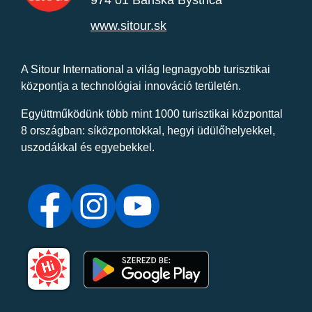
974 01 Banská Bystrica
www.sitour.sk
A Sitour International a világ legnagyobb turisztikai
központja a technológiai innováció területén.
Együttműködünk több mint 1000 turisztikai központtal
8 országban: síközpontokkal, hegyi üdülőhelyekkel,
uszodákkal és egyebekkel.