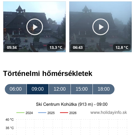
05:34
13,3 °C
06:43
12,8 °C
Történelmi hőmérsékletek
06:00
09:00
12:00
15:00
18:00