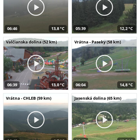
06:46
13,8 °C
05:39
12,2 °C
Valčianska dolina (52 km)
Vrátna - Paseky (58 km)
06:39
13,0 °C
06:04
14,8 °C
Vrátna - CHLEB (59 km)
Jasenská dolina (65 km)