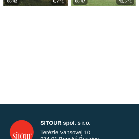
06:42
6,7 °C
06:47
12,5 °C
SITOUR spol. s r.o.
Terézie Vansovej 10