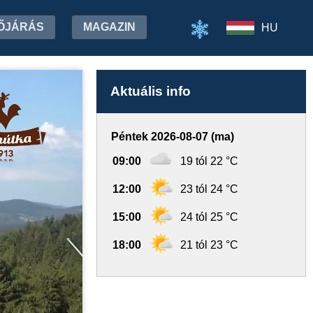
ŐJÁRÁS
MAGAZIN
HU
Aktuális info
Péntek 2026-08-07 (ma)
09:00
19 tól 22 °C
12:00
23 tól 24 °C
15:00
24 tól 25 °C
18:00
21 tól 23 °C