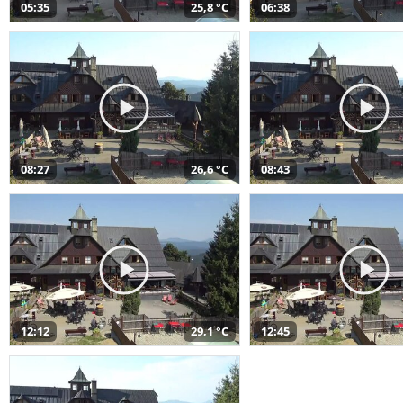
05:35
25,8 °C
06:38
08:27
26,6 °C
08:43
12:12
29,1 °C
12:45