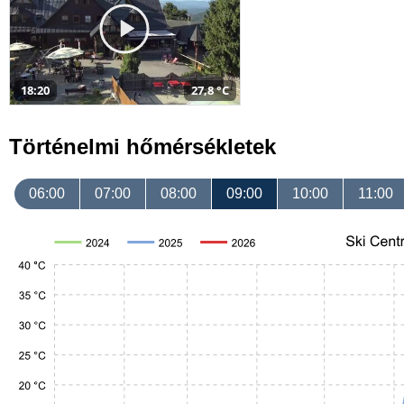
18:20
27,8 °C
Történelmi hőmérsékletek
06:00
07:00
08:00
09:00
10:00
11:00