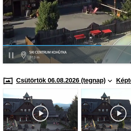
SKI CENTRUM KOHÚTKA
913 m
Csütörtök 06.08.2026 (tegnap)
Képt