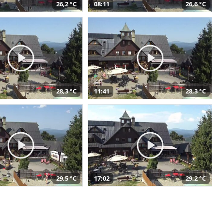
26,2 °C
08:11
26,6 °C
28,3 °C
11:41
28,3 °C
29,5 °C
17:02
29,2 °C