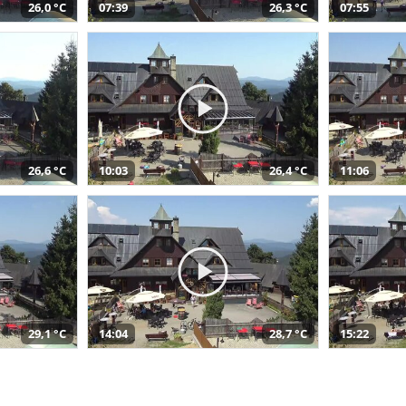
26,0 °C
07:39
26,3 °C
07:55
26,6 °C
10:03
26,4 °C
11:06
29,1 °C
14:04
28,7 °C
15:22