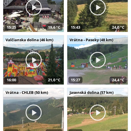
15:25
19,6 °C
15:43
24,0 °C
Valčianska dolina (46 km)
Vrátna - Paseky (48 km)
16:00
21,0 °C
15:27
24,4 °C
Vrátna - CHLEB (50 km)
Jasenská dolina (57 km)