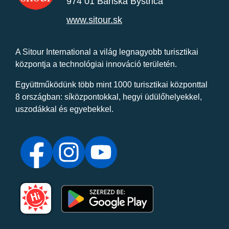
974 01 Banská Bystrica
www.sitour.sk
A Sitour International a világ legnagyobb turisztikai
központja a technológiai innováció területén.
Együttműködünk több mint 1000 turisztikai központtal
8 országban: síközpontokkal, hegyi üdülőhelyekkel,
uszodákkal és egyebekkel.