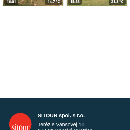
16:01
14,7 °C
15:58
21,3 °C
SITOUR spol. s r.o.
Terézie Vansovej 10